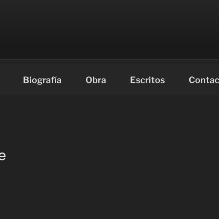
IOL
 699905030 – Email: pedrooriol@pedrooriol.es
Biografía
Obra
Escritos
Contac
e