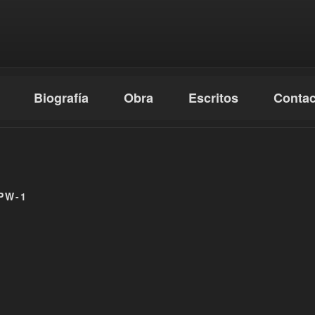
Biografía
Obra
Escritos
Contac
IOL
99905030 – Email: pedrooriol@pedrooriol.es
PW-1